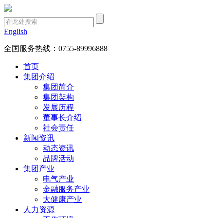
English
全国服务热线：
0755-89996888
首页
集团介绍
集团简介
集团架构
发展历程
董事长介绍
社会责任
新闻资讯
动态资讯
品牌活动
集团产业
电气产业
金融服务产业
大健康产业
人力资源