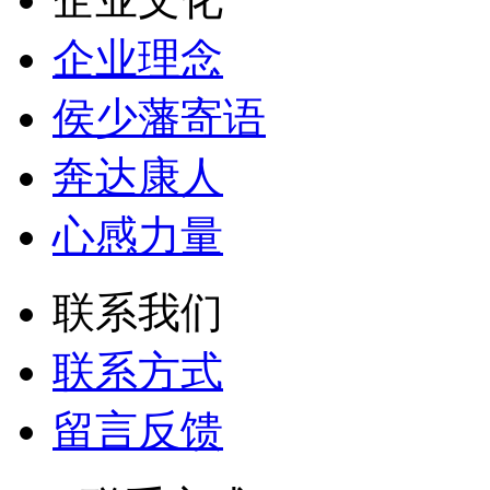
企业理念
侯少藩寄语
奔达康人
心感力量
联系我们
联系方式
留言反馈