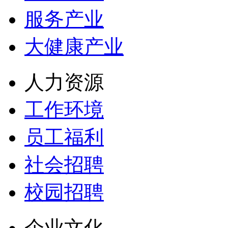
服务产业
大健康产业
人力资源
工作环境
员工福利
社会招聘
校园招聘
企业文化