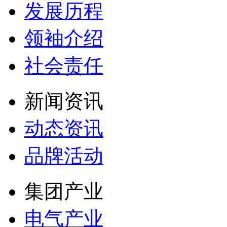
发展历程
领袖介绍
社会责任
新闻资讯
动态资讯
品牌活动
集团产业
电气产业