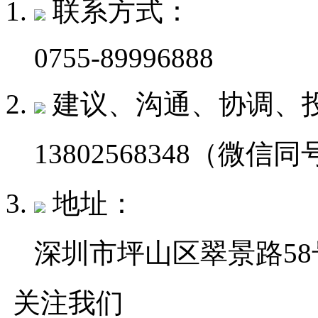
联系方式：
0755-89996888
建议、沟通、协调、
13802568348（微信
地址：
深圳市坪山区翠景路58
关注我们