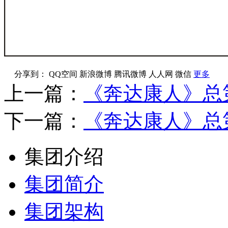
分享到：
QQ空间
新浪微博
腾讯微博
人人网
微信
更多
上一篇：
《奔达康人》总第
下一篇：
《奔达康人》总第
集团介绍
集团简介
集团架构