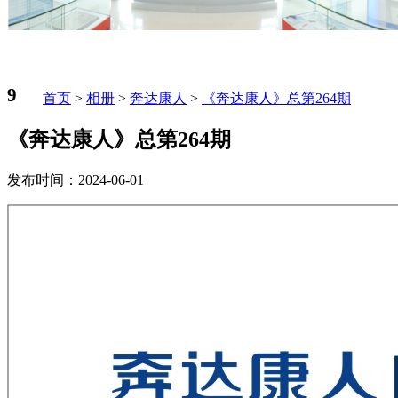
9
首页
>
相册
>
奔达康人
>
《奔达康人》总第264期
《奔达康人》总第264期
发布时间：
2024-06-01