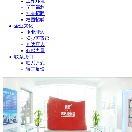
工作环境
员工福利
社会招聘
校园招聘
企业文化
企业理念
侯少藩寄语
奔达康人
心感力量
联系我们
联系方式
留言反馈